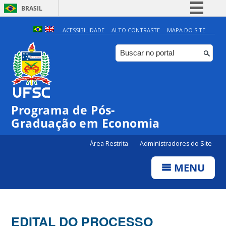
BRASIL
Simplifique!
ACESSIBILIDADE
ALTO CONTRASTE
MAPA DO SITE
Comunica BR
Participe
Acesso à informação
Legislação
Programa de Pós-
Canais
Graduação em Economia
Área Restrita
Administradores do Site
MENU
EDITAL DO PROCESSO