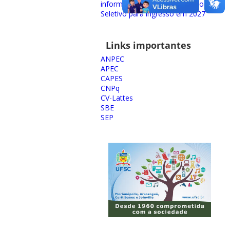
informações sobre o Processo
Seletivo para ingresso em 2027
Links importantes
ANPEC
APEC
CAPES
CNPq
CV-Lattes
SBE
SEP