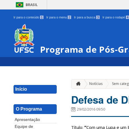
BRASIL
Ir para o conteúdo
1
Ir para o menu
2
Ir para a busca
3
Ir para o rodapé
4
Programa de Pós-G
Notícias
Sem categ
Início
Defesa de D
O Programa
29/02/2016 09:50
Apresentação
Título:
“
Com uma Lupa e um Bi
Equipe de