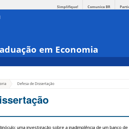
Simplifique!
Comunica BR
Parti
raduação em Economia
»
oria
Defesa de Dissertação
issertação
nóculo: uma investigação sobre a inadimplência de um banco de