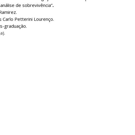
análise de sobrevivência”
.
Ramirez.
s Carlo Petterini Lourenço.
ós-graduação.
a).