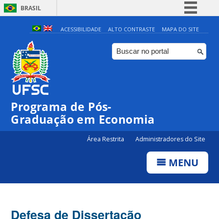
BRASIL
Simplifique!
ACESSIBILIDADE
ALTO CONTRASTE
MAPA DO SITE
Comunica BR
Participe
Acesso à informação
Legislação
Programa de Pós-
Canais
Graduação em Economia
Área Restrita
Administradores do Site
MENU
Defesa de Dissertação