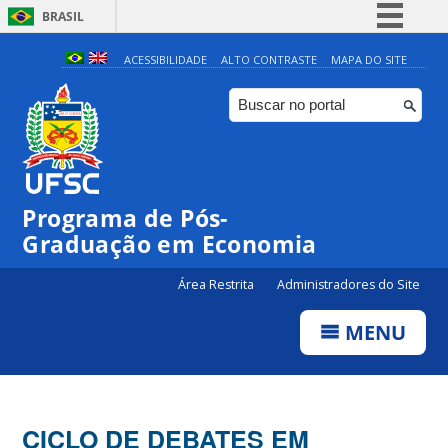
BRASIL
Simplifique!
ACESSIBILIDADE
ALTO CONTRASTE
MAPA DO SITE
Comunica BR
Participe
Acesso à informação
Legislação
Programa de Pós-
Canais
Graduação em Economia
Área Restrita
Administradores do Site
MENU
CICLO DE DEBATES EM