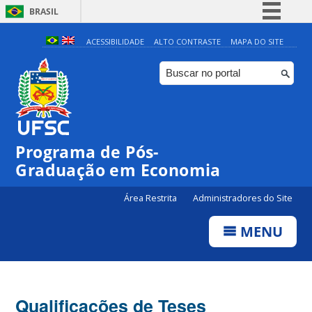
BRASIL
Simplifique!
ACESSIBILIDADE
ALTO CONTRASTE
MAPA DO SITE
Comunica BR
Participe
Acesso à informação
Legislação
Programa de Pós-
Canais
Graduação em Economia
Área Restrita
Administradores do Site
MENU
Qualificações de Teses