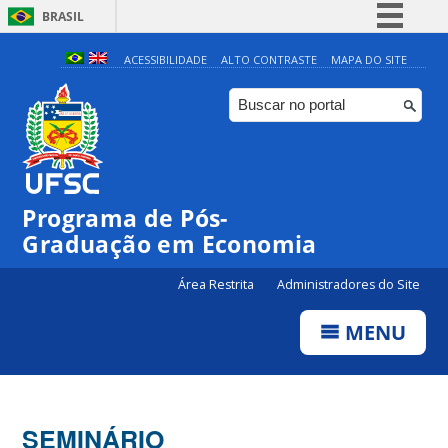
BRASIL
Simplifique!
ACESSIBILIDADE
ALTO CONTRASTE
MAPA DO SITE
Comunica BR
Participe
Acesso à informação
Legislação
Programa de Pós-
Canais
Graduação em Economia
Área Restrita
Administradores do Site
MENU
SEMINÁRIO