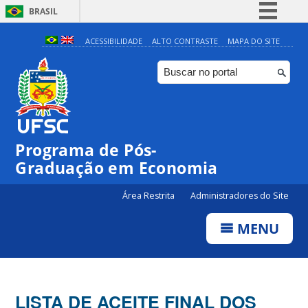
BRASIL
Simplifique!
ACESSIBILIDADE
ALTO CONTRASTE
MAPA DO SITE
Comunica BR
Participe
Acesso à informação
Legislação
Programa de Pós-
Canais
Graduação em Economia
Área Restrita
Administradores do Site
MENU
LISTA DE ACEITE FINAL DOS