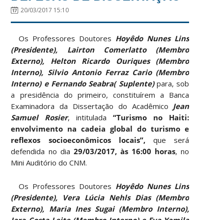
20/03/2017 15:10
Os Professores Doutores
Hoyêdo Nunes Lins
(Presidente), Lairton Comerlatto (Membro
Externo), Helton Ricardo Ouriques (Membro
Interno), Silvio Antonio Ferraz Cario (Membro
Interno) e Fernando Seabra( Suplente)
para, sob
a presidência do primeiro, constituírem a Banca
Examinadora da Dissertação do Acadêmico
Jean
Samuel Rosier
, intitulada
“Turismo no Haiti:
envolvimento na cadeia global do turismo e
reflexos socioeconômicos locais”,
que será
defendida no dia
29/03/2017, às 16:00 horas
, no
Mini Auditório do CNM.
Os Professores Doutores
Hoyêdo Nunes Lins
(Presidente), Vera Lúcia Nehls Dias (Membro
Externo), Maria Ines Sugai (Membro Interno),
Iara Costa Leite (Membro Interno) e Eva Yamila