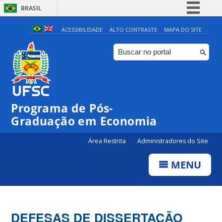
BRASIL
Simplifique!
ACESSIBILIDADE
ALTO CONTRASTE
MAPA DO SITE
Comunica BR
Participe
Acesso à informação
Legislação
Programa de Pós-
Canais
Graduação em Economia
Área Restrita
Administradores do Site
MENU
DEFESAS DE DISSERTAÇÃO