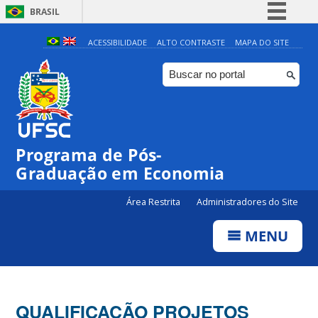
BRASIL
Simplifique!
ACESSIBILIDADE
ALTO CONTRASTE
MAPA DO SITE
Comunica BR
Participe
Acesso à informação
Legislação
Programa de Pós-
Canais
Graduação em Economia
Área Restrita
Administradores do Site
MENU
QUALIFICAÇÃO PROJETOS