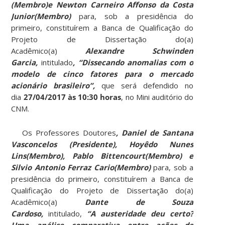
(Membro)e Newton Carneiro Affonso da Costa
Junior(Membro)
para, sob a presidência do
primeiro, constituírem a Banca de Qualificação do
Projeto de Dissertação do(a)
Acadêmico(a)
Alexandre Schwinden
Garcia,
intitulado
,
“Dissecando anomalias com o
modelo de cinco fatores para o mercado
acionário brasileiro”,
que será defendido no
dia
27/04/2017 às 10:30 horas
, no Mini auditório do
CNM.
Os Professores Doutores
, Daniel de Santana
Vasconcelos (Presidente
), Hoyêdo Nunes
Lins(Membro), Pablo Bittencourt(Membro) e
Silvio Antonio Ferraz Cario(Membro)
para, sob a
presidência do primeiro, constituírem a Banca de
Qualificação do Projeto de Dissertação do(a)
Acadêmico(a)
Dante de Souza
Cardoso,
intitulado,
“A austeridade deu certo?
Uma análise comparativa entre ações de