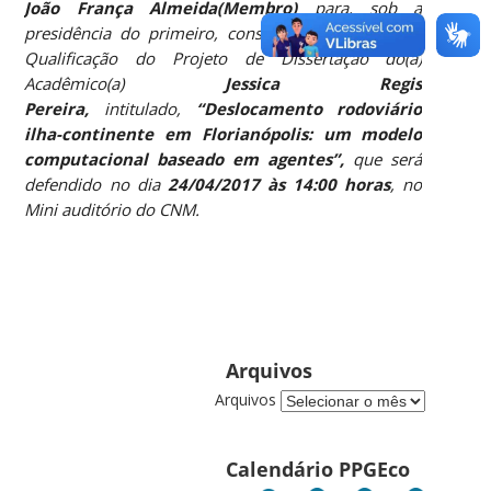
João França Almeida(Membro)
para, sob a
presidência do primeiro, constituírem a Banca de
Qualificação do Projeto de Dissertação do(a)
Acadêmico(a)
Jessica Regis
Pereira,
intitulado,
“Deslocamento rodoviário
ilha-continente em Florianópolis: um modelo
computacional baseado em agentes”,
que será
defendido no dia
24/04/2017 às 14:00 horas
, no
Mini auditório do CNM.
Arquivos
Arquivos
Calendário PPGEco