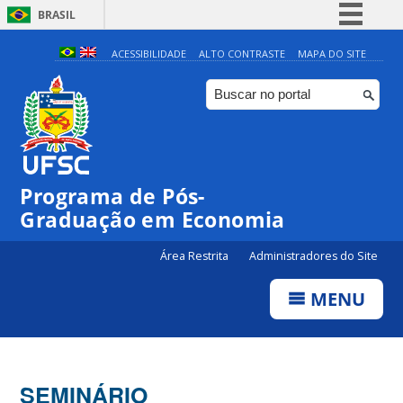
BRASIL
Simplifique!
ACESSIBILIDADE
ALTO CONTRASTE
MAPA DO SITE
Comunica BR
Participe
Acesso à informação
Legislação
Programa de Pós-
Canais
Graduação em Economia
Área Restrita
Administradores do Site
MENU
SEMINÁRIO