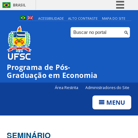
BRASIL
Simplifique!
ACESSIBILIDADE
ALTO CONTRASTE
MAPA DO SITE
Comunica BR
Participe
Acesso à informação
Legislação
Programa de Pós-
Canais
Graduação em Economia
Área Restrita
Administradores do Site
MENU
SEMINÁRIO