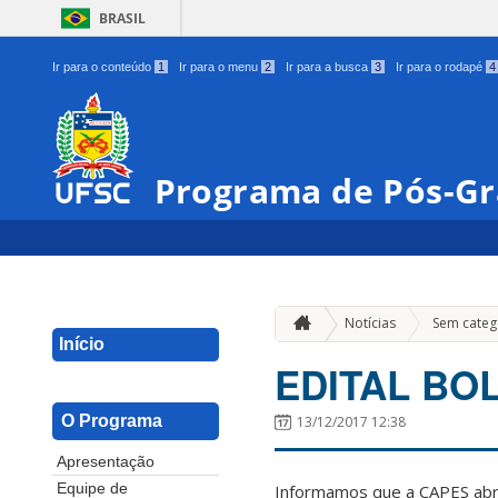
BRASIL
Ir para o conteúdo
1
Ir para o menu
2
Ir para a busca
3
Ir para o rodapé
4
Programa de Pós-G
Notícias
Sem categ
Início
EDITAL BO
O Programa
13/12/2017 12:38
Apresentação
Informamos que a CAPES abri
Equipe de