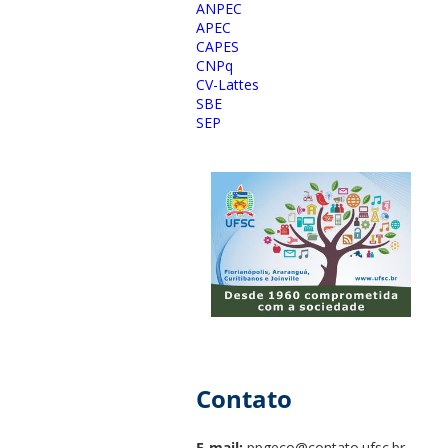
ANPEC
APEC
CAPES
CNPq
CV-Lattes
SBE
SEP
Contato
E-mail:
ppgeco@contato.ufsc.br