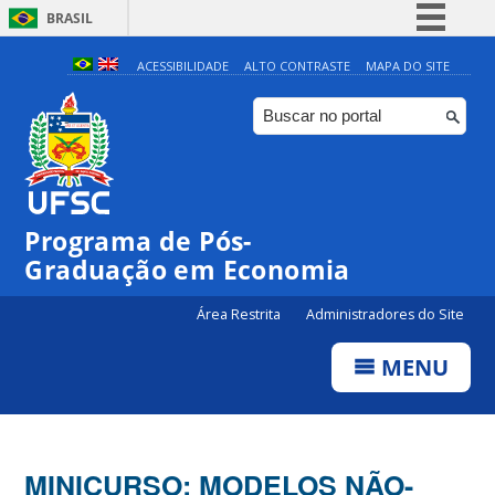
BRASIL
Simplifique!
ACESSIBILIDADE
ALTO CONTRASTE
MAPA DO SITE
Comunica BR
Participe
Acesso à informação
Legislação
Programa de Pós-
Canais
Graduação em Economia
Área Restrita
Administradores do Site
MENU
MINICURSO: MODELOS NÃO-