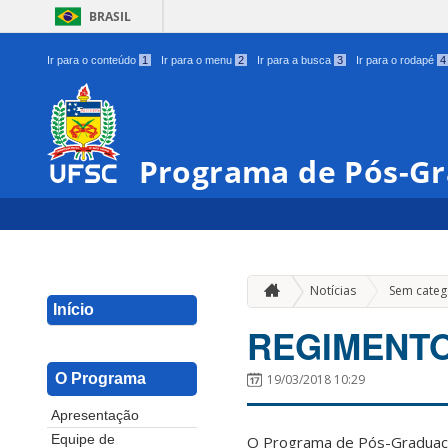
BRASIL
Ir para o conteúdo
1
Ir para o menu
2
Ir para a busca
3
Ir para o rodapé
4
Programa de Pós-G
Notícias
Sem categ
Início
REGIMENT
O Programa
19/03/2018 10:29
Apresentação
O Programa de Pós-Graduaç
Equipe de