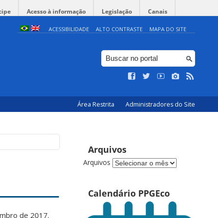
cipe
Acesso à informação
Legislação
Canais
ACESSIBILIDADE
ALTO CONTRASTE
MAPA DO SITE
Área Restrita
Administradores do Site
Arquivos
Arquivos
Calendário PPGEco
mbro de 2017.