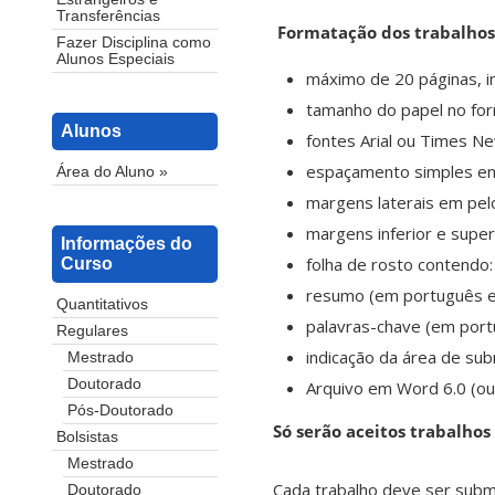
Transferências
Formatação dos trabalhos
Fazer Disciplina como
Alunos Especiais
máximo de 20 páginas, in
tamanho do papel no for
Alunos
fontes Arial ou Times N
espaçamento simples ent
Área do Aluno »
margens laterais em pel
margens inferior e supe
Informações do
folha de rosto contendo: 
Curso
resumo (em português e 
Quantitativos
palavras-chave (em portu
Regulares
indicação da área de subm
Mestrado
Doutorado
Arquivo em Word 6.0 (o
Pós-Doutorado
Só serão aceitos trabalho
Bolsistas
Mestrado
Cada trabalho deve ser subm
Doutorado