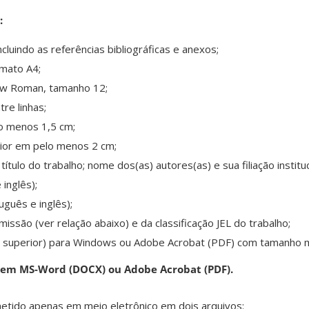
:
cluindo as referências bibliográficas e anexos;
mato A4;
ew Roman, tamanho 12;
re linhas;
o menos 1,5 cm;
rior em pelo menos 2 cm;
título do trabalho; nome dos(as) autores(as) e sua filiação instituc
inglês);
guês e inglês);
issão (ver relação abaixo) e da classificação JEL do trabalho;
u superior) para Windows ou Adobe Acrobat (PDF) com tamanho 
s em MS-Word (DOCX) ou Adobe Acrobat (PDF).
etido apenas em meio eletrônico em dois arquivos: