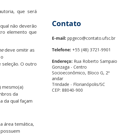
autoria, que será
Contato
o qual não deverão
outro elemento que
E-mail:
ppgeco@contato.ufsc.br
ne
deve omitir as
Telefone:
+55 (48) 3721-9901
 o
Endereço:
Rua Roberto Sampaio
 seleção. O outro
Gonzaga - Centro
Socioeconômico, Bloco G, 2º
andar
Trindade - Florianópolis/SC
a) mesmo(a)
CEP: 88040-900
mbros da
ea da qual façam
a área temática,
o possuem