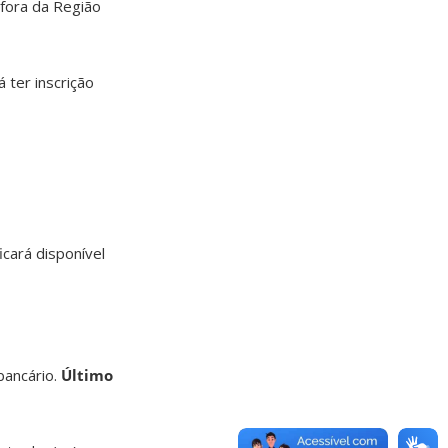
“fora da Região
 ter inscrição
ficará disponível
bancário.
Último