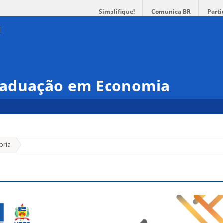
Simplifique!
Comunica BR
Parti
raduação em Economia
»
oria