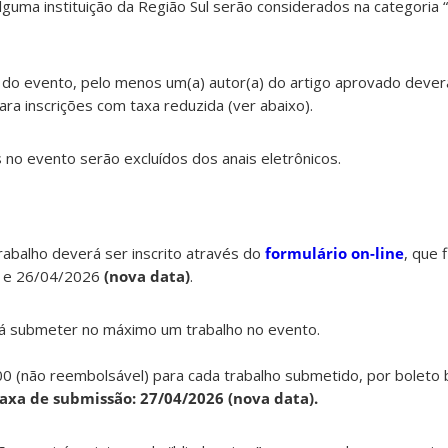
alguma instituição da Região Sul serão considerados na categoria 
do evento, pelo menos um(a) autor(a) do artigo aprovado deverá
para inscrições com taxa reduzida (ver abaixo).
no evento serão excluídos dos anais eletrônicos.
rabalho deverá ser inscrito através do
formulário on-line
, que 
6 e 26/04/2026
(nova data)
.
erá submeter no máximo um trabalho no evento.
0 (não reembolsável) para cada trabalho submetido, por boleto 
axa de submissão:
27/04/2026 (nova data).