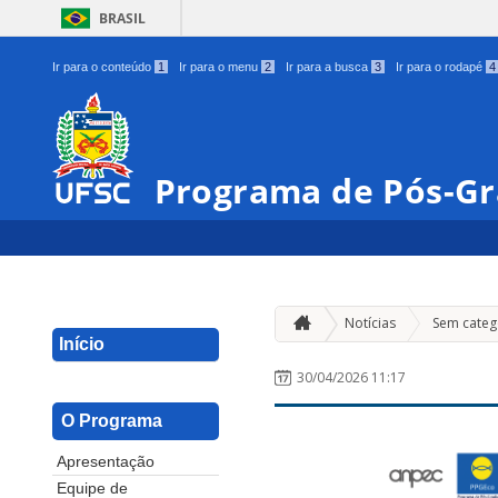
BRASIL
Ir para o conteúdo
1
Ir para o menu
2
Ir para a busca
3
Ir para o rodapé
4
Programa de Pós-G
Notícias
Sem categ
Início
30/04/2026 11:17
O Programa
Apresentação
Equipe de