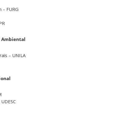
ón – FURG
FPR
e Ambiental
rais – UNILA
ional
M
– UDESC