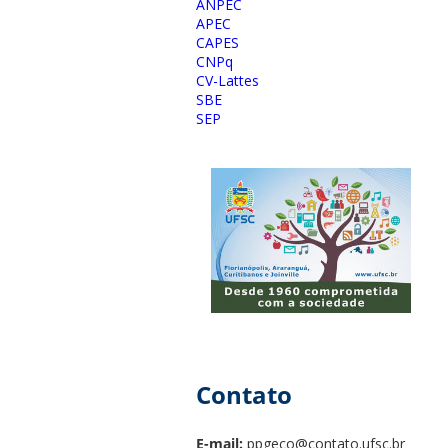
ANPEC
APEC
CAPES
CNPq
CV-Lattes
SBE
SEP
Contato
E-mail:
ppgeco@contato.ufsc.br