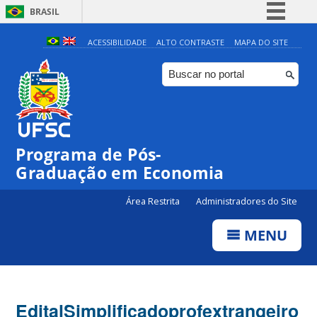
BRASIL
Simplifique!
ACESSIBILIDADE
ALTO CONTRASTE
MAPA DO SITE
Comunica BR
Participe
Acesso à informação
Legislação
Programa de Pós-
Canais
Graduação em Economia
Área Restrita
Administradores do Site
MENU
EditalSimplificadoprofextrangeiro