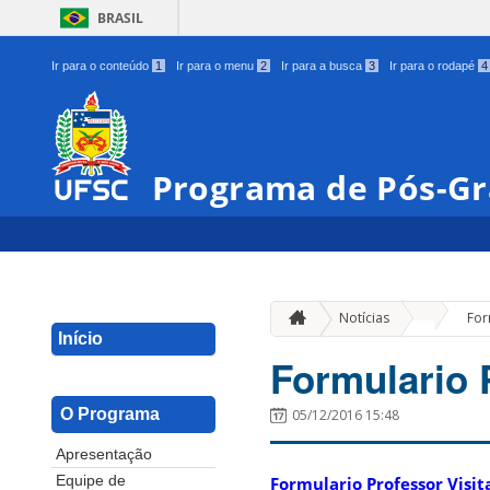
BRASIL
Ir para o conteúdo
1
Ir para o menu
2
Ir para a busca
3
Ir para o rodapé
4
Programa de Pós-G
»
Notícias
For
Início
Formulario P
O Programa
05/12/2016 15:48
Apresentação
Formulario Professor Visit
Equipe de