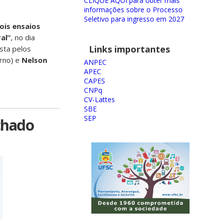
CLIQUE AQUI para obter mais
informações sobre o Processo
Seletivo para ingresso em 2027
ois ensaios
al”
, no dia
Links importantes
sta pelos
rno) e
Nelson
ANPEC
APEC
CAPES
CNPq
CV-Lattes
SBE
SEP
chado