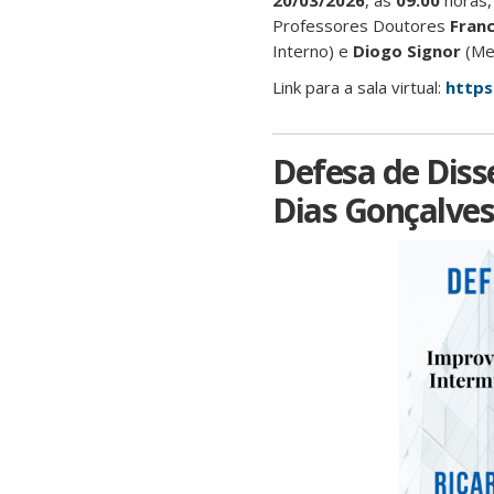
20/03/2026
, às
09:00
horas,
Professores Doutores
Franc
Interno) e
Diogo Signor
(Me
Link para a sala virtual:
https
Defesa de Diss
Dias Gonçalves