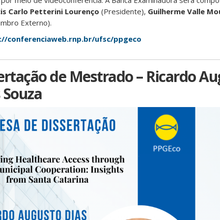
 por meio de videoconferência. A Banca Examinadora será compo
is Carlo Petterini Lourenço
(Presidente),
Guilherme Valle Mo
mbro Externo).
://conferenciaweb.rnp.br/ufsc/ppgeco
ertação de Mestrado – Ricardo Au
 Souza