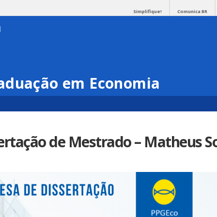
Simplifique!
Comunica BR
raduação em Economia
ertação de Mestrado – Matheus S