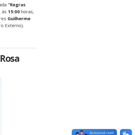
lada
“Regras
, às
15:00
horas,
ores
Guilherme
 Externo).
 Rosa