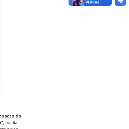
mpacto do
a”
, no dia