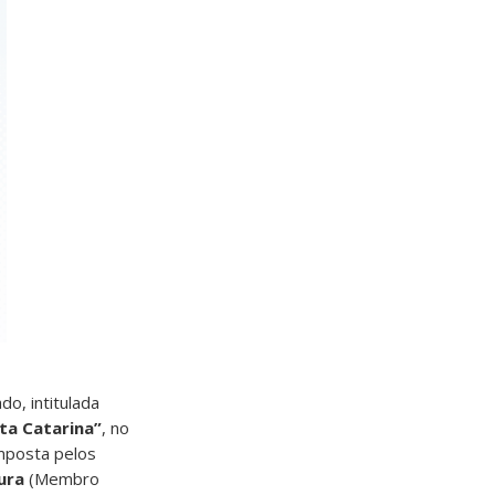
o, intitulada
ta Catarina”
, no
mposta pelos
ura
(Membro