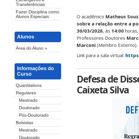
Transferências
Fazer Disciplina como
O acadêmico
Matheus Souz
Alunos Especiais
sobre a relação entre a p
30/03/2026
, às
14:00
horas,
Alunos
Professores Doutores
Marc
Marconi
(Membro Externo).
Área do Aluno »
Link para a sala virtual:
https
Informações do
Curso
Defesa de Diss
Quantitativos
Caixeta Silva
Regulares
Mestrado
Doutorado
Pós-Doutorado
Bolsistas
Mestrado
Doutorado