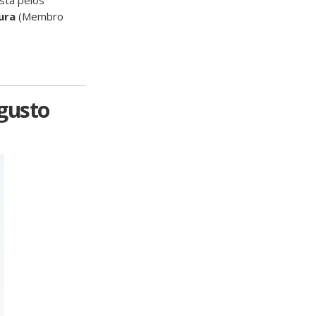
sta pelos
ura
(Membro
gusto