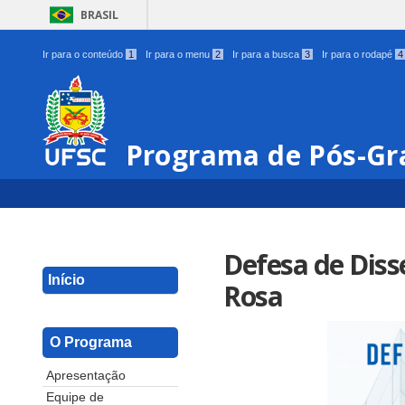
BRASIL
Ir para o conteúdo
1
Ir para o menu
2
Ir para a busca
3
Ir para o rodapé
4
Programa de Pós-G
Defesa de Diss
Início
Rosa
O Programa
Apresentação
Equipe de