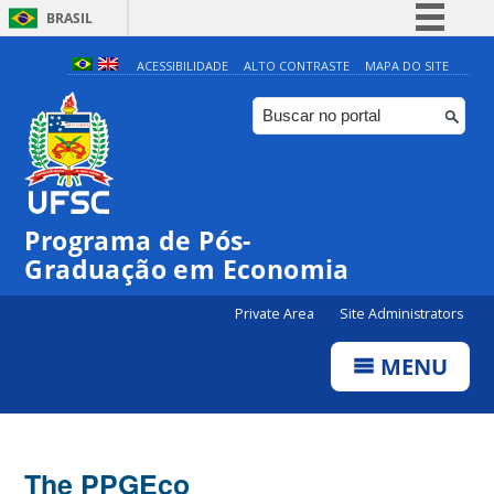
BRASIL
Simplifique!
ACESSIBILIDADE
ALTO CONTRASTE
MAPA DO SITE
Comunica BR
Participe
Acesso à informação
Legislação
Programa de Pós-
Canais
Graduação em Economia
Private Area
Site Administrators
MENU
The PPGEco