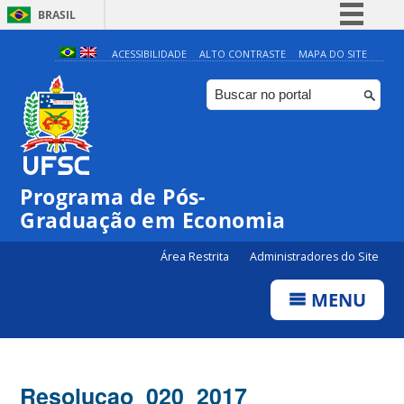
BRASIL
Simplifique!
ACESSIBILIDADE
ALTO CONTRASTE
MAPA DO SITE
Comunica BR
Participe
Acesso à informação
Legislação
Programa de Pós-
Canais
Graduação em Economia
Área Restrita
Administradores do Site
MENU
Resolucao_020_2017