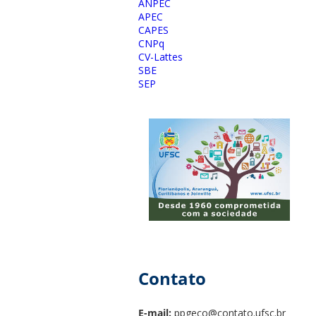
ANPEC
APEC
CAPES
CNPq
CV-Lattes
SBE
SEP
Contato
E-mail:
ppgeco@contato.ufsc.br