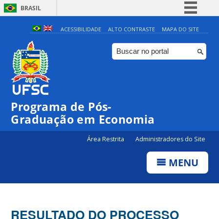
BRASIL
Simplifique!
ACESSIBILIDADE
ALTO CONTRASTE
MAPA DO SITE
Comunica BR
Participe
Acesso à informação
Legislação
Programa de Pós-
Canais
Graduação em Economia
Área Restrita
Administradores do Site
MENU
RESULTADO DO PROCESSO