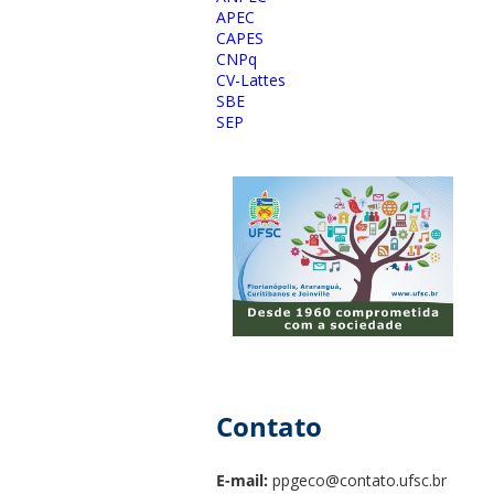
APEC
CAPES
CNPq
CV-Lattes
SBE
SEP
Contato
E-mail:
ppgeco@contato.ufsc.br