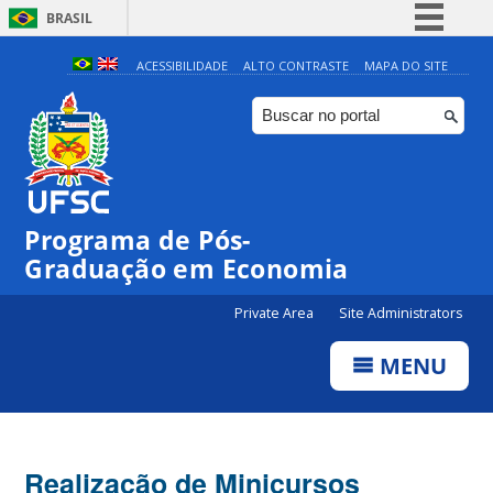
BRASIL
Simplifique!
ACESSIBILIDADE
ALTO CONTRASTE
MAPA DO SITE
Comunica BR
Participe
Acesso à informação
Legislação
Programa de Pós-
Canais
Graduação em Economia
Private Area
Site Administrators
MENU
Realização de Minicursos