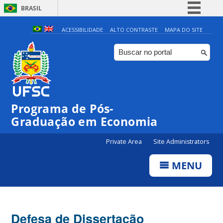
BRASIL
Simplifique!
ACESSIBILIDADE
ALTO CONTRASTE
MAPA DO SITE
Comunica BR
Participe
Acesso à informação
Legislação
Programa de Pós-
Canais
Graduação em Economia
Private Area
Site Administrators
MENU
Defesa de Dissertação