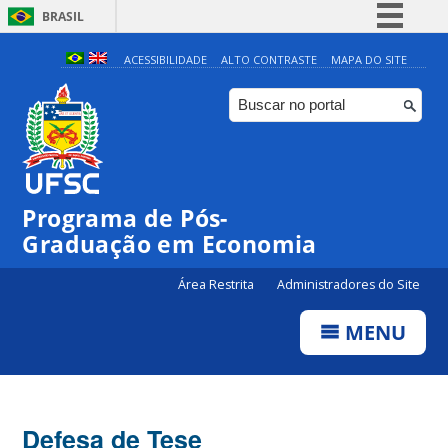
BRASIL
Simplifique!
ACESSIBILIDADE
ALTO CONTRASTE
MAPA DO SITE
Comunica BR
Participe
Acesso à informação
Legislação
Programa de Pós-
Canais
Graduação em Economia
Área Restrita
Administradores do Site
MENU
Defesa de Tese