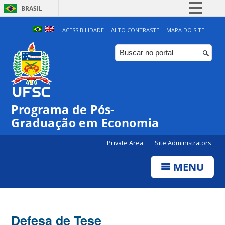
BRASIL
Simplifique!
ACESSIBILIDADE
ALTO CONTRASTE
MAPA DO SITE
Comunica BR
Participe
Acesso à informação
Legislação
Programa de Pós-
Canais
Graduação em Economia
Private Area
Site Administrators
MENU
Defesa de Tese