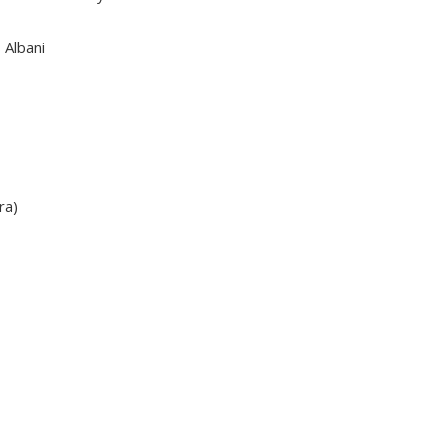
s Albani
ra)