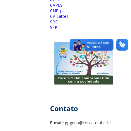
CAPES
CNPq
CV-Lattes
SBE
SEP
Contato
E-mail:
ppgeco@contato.ufsc.br