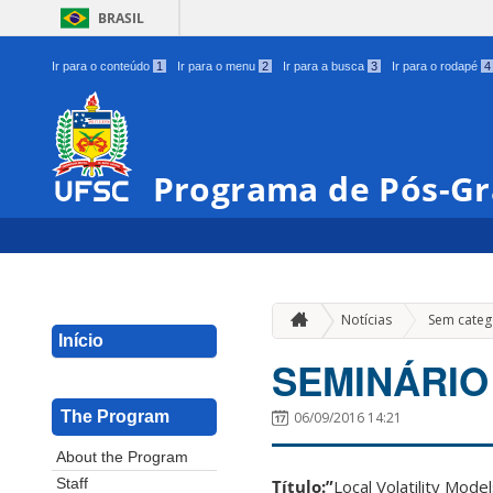
BRASIL
Ir para o conteúdo
1
Ir para o menu
2
Ir para a busca
3
Ir para o rodapé
4
Programa de Pós-G
Notícias
Sem categ
Início
SEMINÁRIO
The Program
06/09/2016 14:21
About the Program
Título:”
Local Volatility Mode
Staff