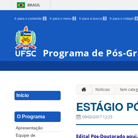
BRASIL
Ir para o conteúdo
1
Ir para o menu
2
Ir para a busca
3
Ir para o rodapé
4
Programa de Pós-G
Notícias
Sem categ
Início
ESTÁGIO P
O Programa
09/02/2017 12:23
Apresentação
Edital Pós-Doutorado aqui.
Equipe de