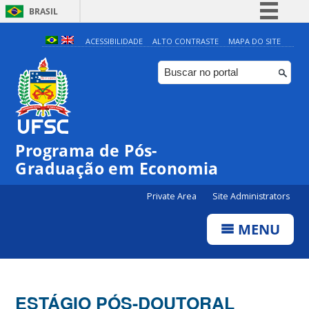
BRASIL
Simplifique!
ACESSIBILIDADE
ALTO CONTRASTE
MAPA DO SITE
Comunica BR
Participe
Acesso à informação
Legislação
Programa de Pós-
Canais
Graduação em Economia
Private Area
Site Administrators
MENU
ESTÁGIO PÓS-DOUTORAL