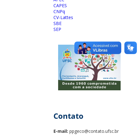
CAPES
CNPq
CV-Lattes
SBE
SEP
Contato
E-mail:
ppgeco@contato.ufsc.br