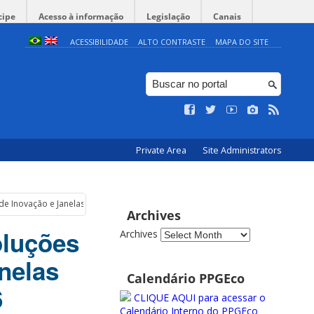
cipe
Acesso à informação
Legislação
Canais
ACESSIBILIDADE
ALTO CONTRASTE
MAPA DO SITE
Private Area
Site Administrators
a de Inovação e Janelas de Oportunidade – 20 de Março de 2026
Archives
oluções
Archives
anelas
Calendário PPGEco
6
CLIQUE AQUI para acessar o
Calendário Interno do PPGEco