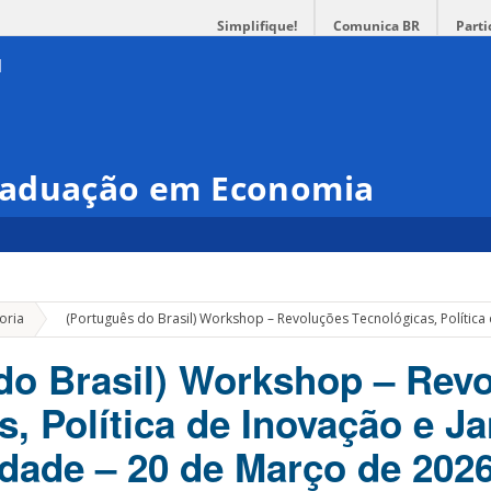
Simplifique!
Comunica BR
Parti
raduação em Economia
»
oria
(Português do Brasil) Workshop – Revoluções Tecnológicas, Polític
do Brasil) Workshop – Rev
, Política de Inovação e J
dade – 20 de Março de 202