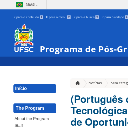
BRASIL
Ir para o conteúdo
1
Ir para o menu
2
Ir para a busca
3
Ir para o rodapé
4
Programa de Pós-G
Notícias
Sem categ
Início
(Português 
Tecnológicas
The Program
de Oportuni
About the Program
Staff