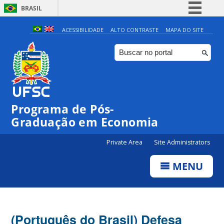
BRASIL
Simplifique!
ACESSIBILIDADE
ALTO CONTRASTE
MAPA DO SITE
Comunica BR
Participe
Acesso à informação
Legislação
Programa de Pós-
Canais
Graduação em Economia
Private Area
Site Administrators
MENU
(Português do Brasil) Defesa