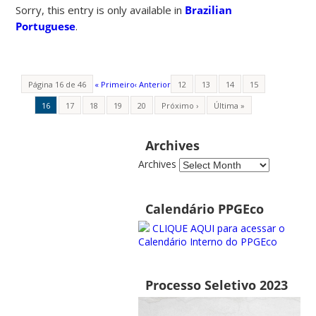
Sorry, this entry is only available in
Brazilian
Portuguese
.
Página 16 de 46
« Primeiro
‹ Anterior
12
13
14
15
16
17
18
19
20
Próximo ›
Última »
Archives
Archives
Calendário PPGEco
CLIQUE AQUI para acessar o
Calendário Interno do PPGEco
Processo Seletivo 2023