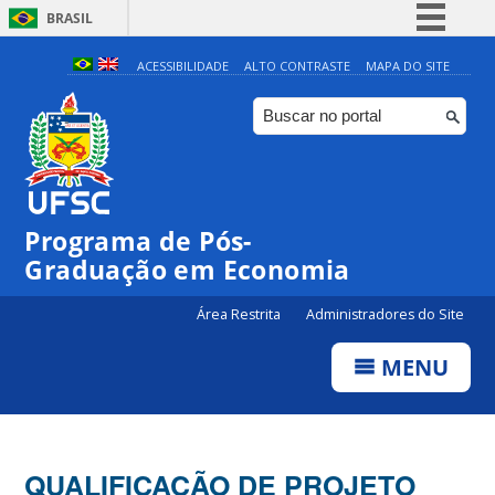
BRASIL
Simplifique!
ACESSIBILIDADE
ALTO CONTRASTE
MAPA DO SITE
Comunica BR
Participe
Acesso à informação
Legislação
Programa de Pós-
Canais
Graduação em Economia
Área Restrita
Administradores do Site
MENU
QUALIFICAÇÃO DE PROJETO