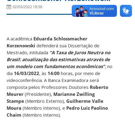
02/03/2022 18:38
A acadêmica
Eduarda Schlossmacher
Korzenowski
defenderá sua Dissertação de
Mestrado, intitulada
“A Taxa de Juros Neutra no
Brasil: atualização das estimativas através de
um modelo com fundamentos econômicos
“
, no
dia
16/03/2022
, às
14:00
horas, por meio de
videoconferência. A Banca Examinadora será
composta pelos Professores Doutores
Roberto
Meurer
(Presidente),
Marianne Zwilling
Stampe
(Membro Externo),
Guilherme Valle
Moura
(Membro Interno), e
Pedro Luiz Paolino
Chaim
(Membro Interno).