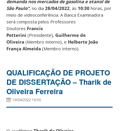
demanda nos mercados de gasolina e etanol de
São Paulo
“
, no dia
28/04/2022
, às
10:30
horas, por
meio de videoconferência. A Banca Examinadora
será composta pelos Professores
Doutores
Francis
Petterini
(Presidente),
Guilherme de
Oliveira
(Membro Interno), e
Helberte João
França Almeida
(Membro Interno).
QUALIFICAÇÃO DE PROJETO
DE DISSERTAÇÃO – Tharik de
Oliveira Ferreira
19/04/2022 16:50
O acadêmico
Tharik de Oliveira