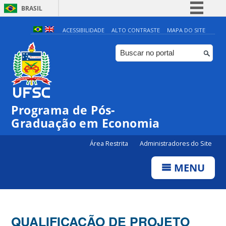
BRASIL
Simplifique!
ACESSIBILIDADE
ALTO CONTRASTE
MAPA DO SITE
Comunica BR
Participe
Acesso à informação
Legislação
Programa de Pós-
Canais
Graduação em Economia
Área Restrita
Administradores do Site
MENU
QUALIFICAÇÃO DE PROJETO