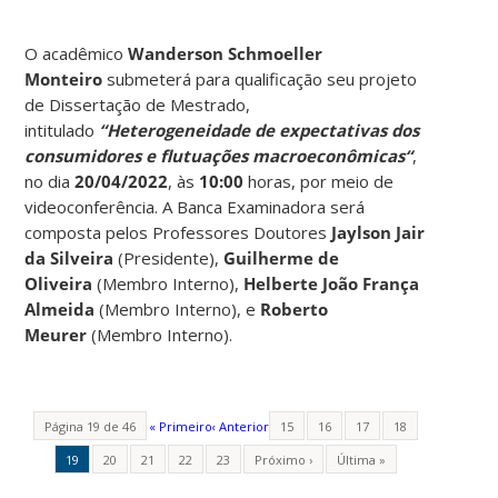
O acadêmico
Wanderson Schmoeller
Monteiro
submeterá para qualificação seu projeto
de Dissertação de Mestrado,
intitulado
“Heterogeneidade de expectativas dos
consumidores e flutuações macroeconômicas
“
,
no dia
20/04/2022
, às
10:00
horas, por meio de
videoconferência. A Banca Examinadora será
composta pelos Professores Doutores
Jaylson Jair
da Silveira
(Presidente),
Guilherme de
Oliveira
(Membro Interno),
Helberte João França
Almeida
(Membro Interno), e
Roberto
Meurer
(Membro Interno).
Página 19 de 46
« Primeiro
‹ Anterior
15
16
17
18
19
20
21
22
23
Próximo ›
Última »