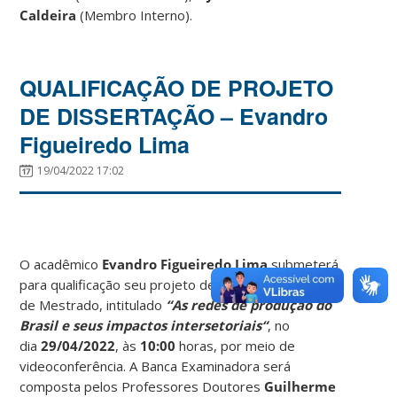
Caldeira
(Membro Interno).
QUALIFICAÇÃO DE PROJETO
DE DISSERTAÇÃO – Evandro
Figueiredo Lima
19/04/2022 17:02
O acadêmico
Evandro Figueiredo Lima
submeterá
para qualificação seu projeto de Dissertação
de Mestrado, intitulado
“As redes de produção do
Brasil e seus impactos intersetoriais
“
, no
dia
29/04/2022
, às
10:00
horas, por meio de
videoconferência. A Banca Examinadora será
composta pelos Professores Doutores
Guilherme