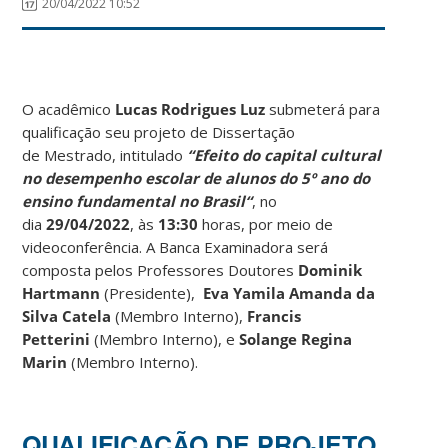
20/04/2022 10:52
O acadêmico
Lucas Rodrigues Luz
submeterá para
qualificação seu projeto de Dissertação
de Mestrado, intitulado
“Efeito do capital cultural
no desempenho escolar de alunos do 5º ano do
ensino fundamental no Brasil
“
, no
dia
29/04/2022
, às
13:30
horas, por meio de
videoconferência. A Banca Examinadora será
composta pelos Professores Doutores
Dominik
Hartmann
(Presidente),
Eva Yamila Amanda da
Silva Catela
(Membro Interno),
Francis
Petterini
(Membro Interno), e
Solange Regina
Marin
(Membro Interno).
QUALIFICAÇÃO DE PROJETO