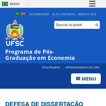
BRASIL
Simplifique!
ACESSIBILIDADE
ALTO CONTRASTE
MAPA DO SITE
Comunica BR
Participe
Acesso à informação
Legislação
Programa de Pós-
Canais
Graduação em Economia
Área Restrita
Administradores do Site
MENU
DEFESA DE DISSERTAÇÃO