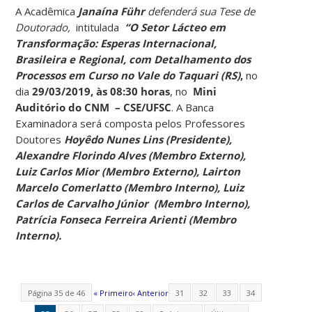
A Acadêmica
Janaína Führ
defenderá sua Tese de
Doutorado,
intitulada
“O Setor Lácteo em
Transformação: Esperas Internacional,
Brasileira e Regional, com Detalhamento dos
Processos em Curso no Vale do Taquari (RS)
,
no
dia
29/03/2019, às 08:30 horas
, no
Mini
Auditório do CNM – CSE/UFSC
. A Banca
Examinadora será composta pelos Professores
Doutores
Hoyêdo Nunes Lins (Presidente),
Alexandre Florindo Alves (Membro Externo),
Luiz Carlos Mior (Membro Externo), Lairton
Marcelo Comerlatto (Membro Interno), Luiz
Carlos de Carvalho Júnior (Membro Interno),
Patrícia Fonseca Ferreira Arienti (Membro
Interno).
Página 35 de 46
« Primeiro
‹ Anterior
31
32
33
34