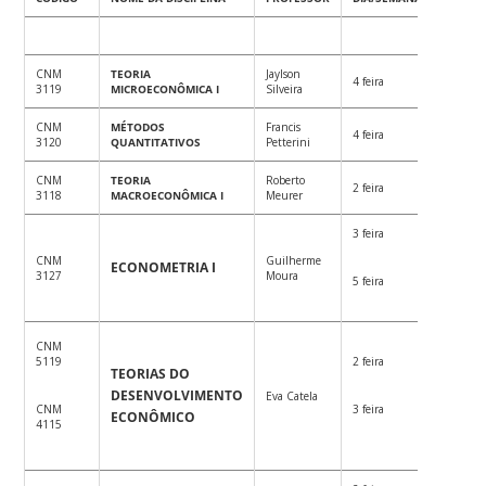
CNM
TEORIA
Jaylson
08:00-
4 feira
3119
MICROECONÔMICA I
Silveira
12:00
CNM
MÉTODOS
Francis
14:00-
4 feira
3120
QUANTITATIVOS
Petterini
18:00
CNM
TEORIA
Roberto
14:00-
2 feira
3118
MACROECONÔMICA I
Meurer
18:00
3 feira
CNM
Guilherme
14:00-
ECONOMETRIA I
3127
Moura
16:00
5 feira
CNM
5119
2 feira
TEORIAS DO
08:00-
DESENVOLVIMENTO
Eva Catela
10:00
CNM
3 feira
ECONÔMICO
4115