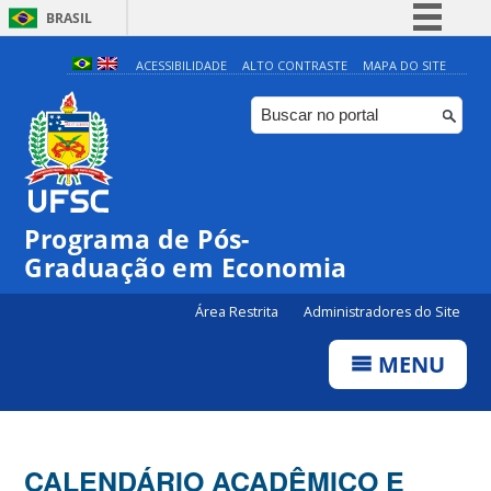
BRASIL
Simplifique!
ACESSIBILIDADE
ALTO CONTRASTE
MAPA DO SITE
Comunica BR
Participe
Acesso à informação
Legislação
Programa de Pós-
Canais
Graduação em Economia
Área Restrita
Administradores do Site
MENU
CALENDÁRIO ACADÊMICO E