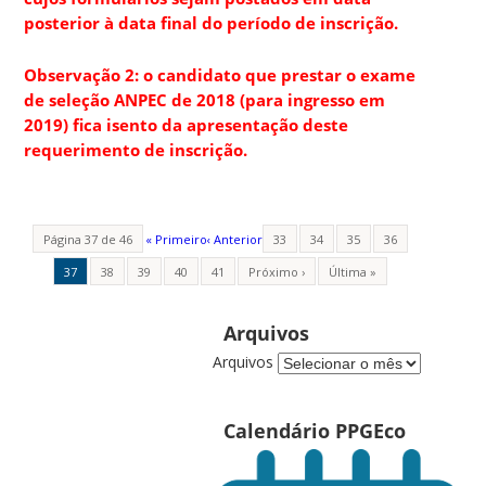
posterior à data final do período de inscrição.
Observação 2: o candidato que prestar o exame
de seleção ANPEC de 2018 (para ingresso em
2019) fica isento da apresentação deste
requerimento de inscrição.
Página 37 de 46
« Primeiro
‹ Anterior
33
34
35
36
37
38
39
40
41
Próximo ›
Última »
Arquivos
Arquivos
Calendário PPGEco