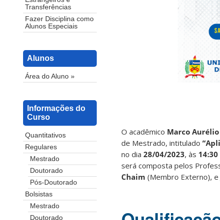
Transferências
Fazer Disciplina como
Alunos Especiais
Alunos
Área do Aluno »
Informações do
Curso
O acadêmico
Marco Aurélio
Quantitativos
de Mestrado, intitulado
“Apl
Regulares
no dia
28/04/2023
,
às
14:30
Mestrado
será composta pelos Profe
Doutorado
Chaim
(Membro Externo), 
Pós-Doutorado
Bolsistas
Mestrado
Qualificaçã
Doutorado