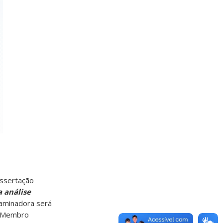
issertação
 análise
xaminadora será
Membro