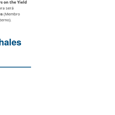
ys on the Yield
ora será
es
(Membro
erno).
hales