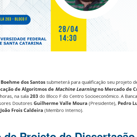
 Boehme dos Santos
submeterá para qualificação seu projeto d
icação de Algoritmos de
Machine Learning
no Mercado de C
horas, na sala
203
do Bloco F do Centro Socioeconômico. A Banc
ssores Doutores
Guilherme Valle Moura
(Presidente),
Pedro Lu
e
João Frois Caldeira
(Membro Interno).
o de Projeto de Dissertação