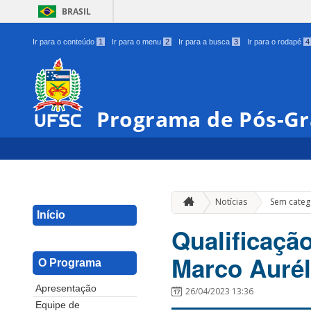
BRASIL
Ir para o conteúdo
1
Ir para o menu
2
Ir para a busca
3
Ir para o rodapé
4
Programa de Pós-G
Notícias
Sem categ
Início
Qualificaçã
Marco Auré
O Programa
Apresentação
26/04/2023 13:36
Equipe de