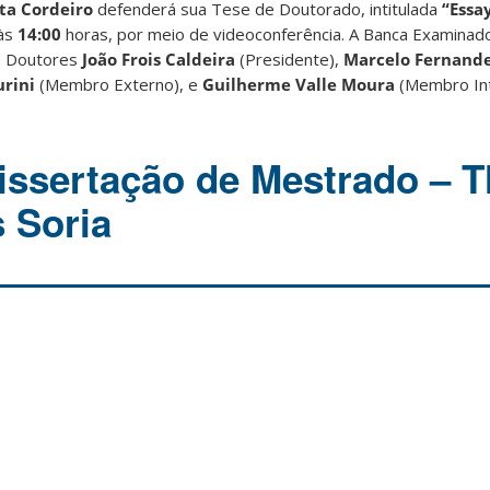
ta Cordeiro
defenderá sua Tese de Doutorado, intitulada
“Essa
 às
14
:00
horas, por meio de videoconferência. A Banca Examinad
s Doutores
João Frois Caldeira
(Presidente),
Marcelo Fernand
urini
(Membro Externo), e
Guilherme Valle Moura
(Membro Int
issertação de Mestrado – T
s Soria