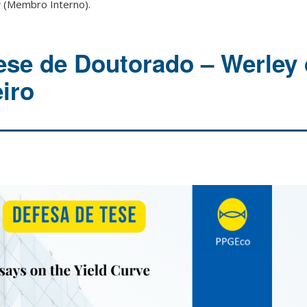
r
(Membro Interno).
ese de Doutorado – Werley
iro