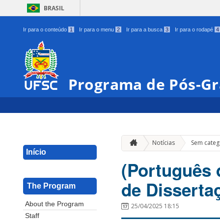
BRASIL
Ir para o conteúdo
1
Ir para o menu
2
Ir para a busca
3
Ir para o rodapé
4
Programa de Pós-G
Notícias
Sem categ
Início
(Português d
de Disserta
The Program
About the Program
25/04/2025 18:15
Staff