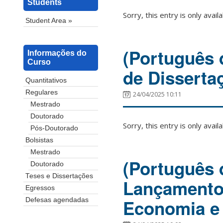
Students
Sorry, this entry is only avail
Student Area »
(Português d
Informações do
Curso
de Disserta
Quantitativos
Regulares
24/04/2025 10:11
Mestrado
Doutorado
Sorry, this entry is only avail
Pós-Doutorado
Bolsistas
Mestrado
(Português 
Doutorado
Teses e Dissertações
Lançamento 
Egressos
Economia e 
Defesas agendadas