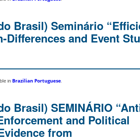
o Brasil) Seminário “Effici
in-Differences and Event St
able in
Brazilian Portuguese
.
do Brasil) SEMINÁRIO “Ant
Enforcement and Political
 Evidence from