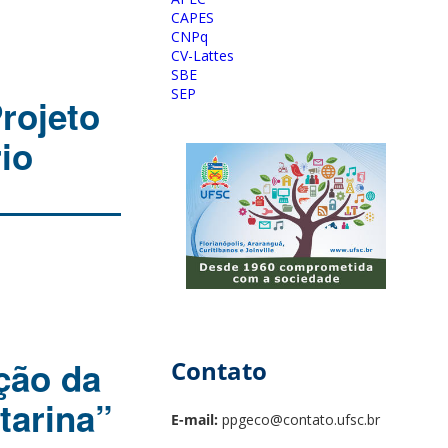
CAPES
CNPq
CV-Lattes
SBE
SEP
Projeto
io
ção da
Contato
tarina”
E-mail:
ppgeco@contato.ufsc.br