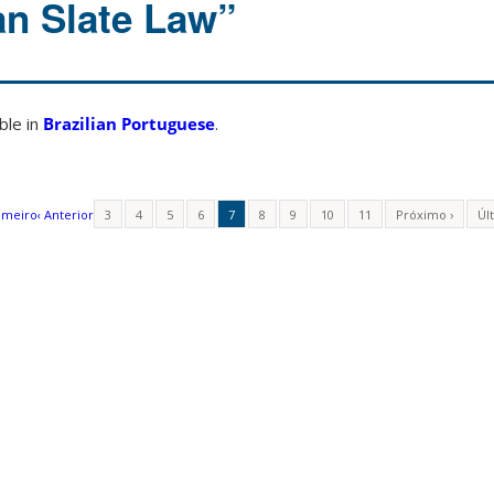
an Slate Law”
able in
Brazilian Portuguese
.
imeiro
‹ Anterior
3
4
5
6
7
8
9
10
11
Próximo ›
Úl