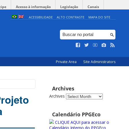
cipe
Acesso à informação
Legislação
Canais
ACESSIBILIDADE
ALTO CONTRASTE
MAPA DO SITE
Private Area
Site Administrators
Archives
Projeto
Archives
a
Calendário PPGEco
CLIQUE AQUI para acessar o
Calendário Interno do PPGEco