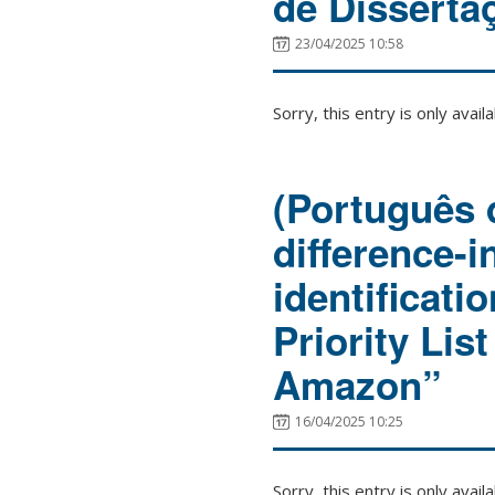
de Disserta
23/04/2025 10:58
Sorry, this entry is only avail
(Português 
difference-i
identificati
Priority List
Amazon”
16/04/2025 10:25
Sorry, this entry is only avail