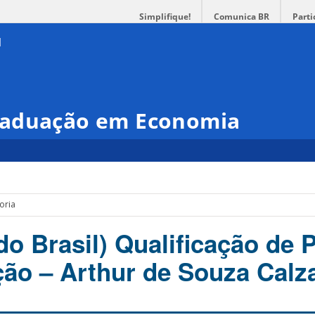
Simplifique!
Comunica BR
Parti
raduação em Economia
oria
o Brasil) Qualificação de 
ção – Arthur de Souza Calz