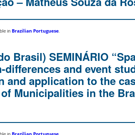
ção – Matheus Souza da Ro
able in
Brazilian Portuguese
.
do Brasil) SEMINÁRIO “Spa
n-differences and event stu
on and application to the ca
 of Municipalities in the Bra
able in
Brazilian Portuguese
.