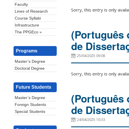
Faculty
Sorry, this entry is only avail
Lines of Research
Course Syllabi
Infrastructure
(Português d
The PPGEco »
de Disserta
Programs
25/04/2025 09:08
Master’s Degree
Doctoral Degree
Sorry, this entry is only avail
Future Students
(Português d
Master’s Degree
Foreign Students
de Disserta
Special Students
24/04/2025 10:33