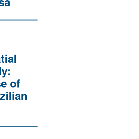
sa
tial
dy:
se of
zilian