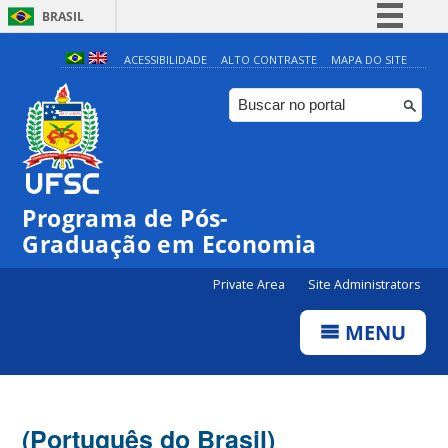
BRASIL
Simplifique!
ACESSIBILIDADE
ALTO CONTRASTE
MAPA DO SITE
Comunica BR
Participe
Acesso à informação
Legislação
Programa de Pós-
Canais
Graduação em Economia
Private Area
Site Administrators
MENU
(Português do Brasil)