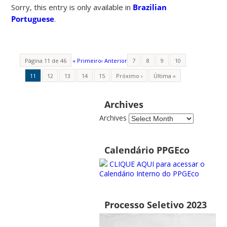
Sorry, this entry is only available in
Brazilian
Portuguese
.
Página 11 de 46
« Primeiro
‹ Anterior
7
8
9
10
11
12
13
14
15
Próximo ›
Última »
Archives
Archives
Calendário PPGEco
CLIQUE AQUI para acessar o
Calendário Interno do PPGEco
Processo Seletivo 2023